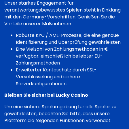
Unser starkes Engagement für
verantwortungsbewusstes Spielen steht in Einklang
mit den Germany-Vorschriften. Genießen Sie die
Vorteile unserer Maßnahmen:
Robuste KYC / AML-Prozesse, die eine genaue
Identifizierung und Überprüfung gewährleisten
Eine Vielzahl von Zahlungsmethoden in €
verfügbar, einschließlich beliebter EU-
Zahlungsmethoden
Erweiterter Kontoschutz durch SSL-
Verschlüsselung und sichere
Serverkonfigurationen
Bleiben Sie sicher bei Lucky Casino
Um eine sichere Spielumgebung für alle Spieler zu
gewährleisten, beachten Sie bitte, dass unsere
Plattform die folgenden Funktionen verwendet: