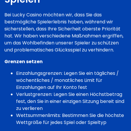
Bei Lucky Casino möchten wir, dass Sie das
bestmögliche Spielerlebnis haben, während wir
sicherstellen, dass Ihre Sicherheit oberste Priorität
hat. Wir haben verschiedene Maßnahmen ergriffen,
um das Wohlbefinden unserer Spieler zu schützen
und problematisches Glücksspiel zu verhindern.
Grenzen setzen
Einzahlungsgrenzen: Legen Sie ein tägliches /
wöchentliches / monatliches Limit für
Einzahlungen auf Ihr Konto fest
Verlustgrenzen: Legen Sie einen Höchstbetrag
fest, den Sie in einer einzigen Sitzung bereit sind
zu verlieren
Wettsummenlimits: Bestimmen Sie die höchste
Wettgröße für jedes Spiel oder Spieltyp