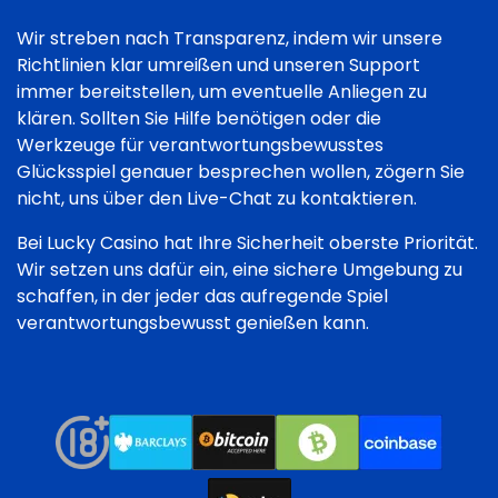
Wir streben nach Transparenz, indem wir unsere
Richtlinien klar umreißen und unseren Support
immer bereitstellen, um eventuelle Anliegen zu
klären. Sollten Sie Hilfe benötigen oder die
Werkzeuge für verantwortungsbewusstes
Glücksspiel genauer besprechen wollen, zögern Sie
nicht, uns über den Live-Chat zu kontaktieren.
Bei Lucky Casino hat Ihre Sicherheit oberste Priorität.
Wir setzen uns dafür ein, eine sichere Umgebung zu
schaffen, in der jeder das aufregende Spiel
verantwortungsbewusst genießen kann.