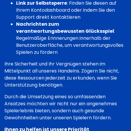
Link zur Selbstsperre
: Finden Sie diesen auf
Ihrem Kontodashboard oder indem Sie den
Support direkt kontaktieren
Nachrichten zum
verantwortungsbewussten Glücksspiel
:
Regelmäßige Erinnerungen innerhalb der
Benutzeroberfläche, um verantwortungsvolles
Spielen zu fördern
Ihre Sicherheit und Ihr Vergnügen stehen im
Mittelpunkt all unseres Handelns. Zögern Sie nicht,
diese Ressourcen jederzeit zu erkunden, wenn Sie
Unterstützung benötigen.
Durch die Umsetzung eines so umfassenden
Ansatzes möchten wir nicht nur ein angenehmes
Spielerlebnis bieten, sondern auch gesunde
Gewohnheiten unter unseren Spielern fördern.
Ihnen zu helfen ist unsere Priorität