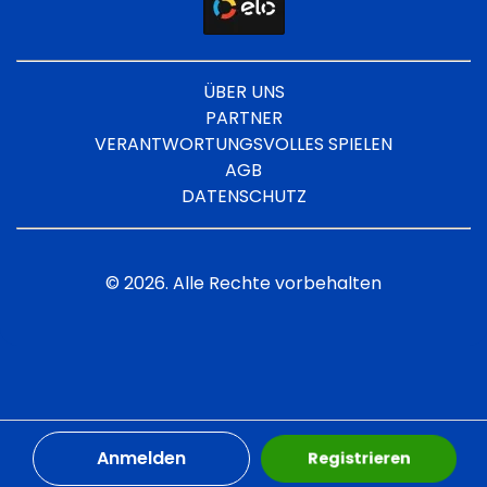
ÜBER UNS
PARTNER
VERANTWORTUNGSVOLLES SPIELEN
AGB
DATENSCHUTZ
©
2026
. Alle Rechte vorbehalten
Anmelden
Registrieren