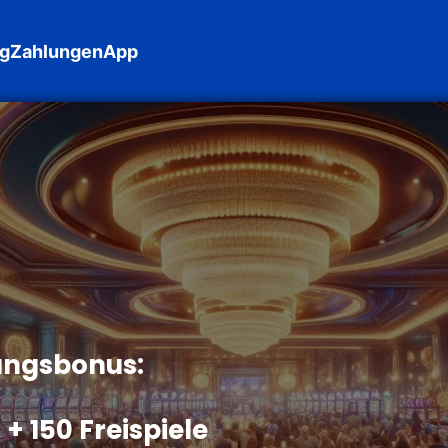
ng
Zahlungen
App
ungsbonus:
 + 150 Freispiele