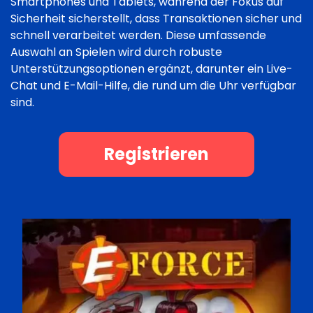
Smartphones und Tablets, während der Fokus auf
Sicherheit sicherstellt, dass Transaktionen sicher und
schnell verarbeitet werden. Diese umfassende
Auswahl an Spielen wird durch robuste
Unterstützungsoptionen ergänzt, darunter ein Live-
Chat und E-Mail-Hilfe, die rund um die Uhr verfügbar
sind.
Registrieren