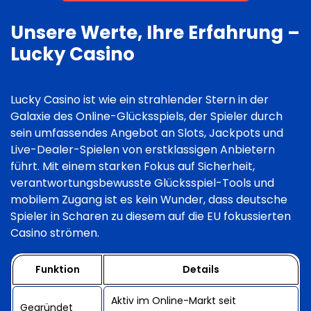
Unsere Werte, Ihre Erfahrung –
Lucky Casino
Lucky Casino ist wie ein strahlender Stern in der
Galaxie des Online-Glücksspiels, der Spieler durch
sein umfassendes Angebot an Slots, Jackpots und
Live-Dealer-Spielen von erstklassigen Anbietern
führt. Mit einem starken Fokus auf Sicherheit,
verantwortungsbewusste Glücksspiel-Tools und
mobilem Zugang ist es kein Wunder, dass deutsche
Spieler in Scharen zu diesem auf die EU fokussierten
Casino strömen.
Funktion
Details
Aktiv im Online-Markt seit
Gegründet