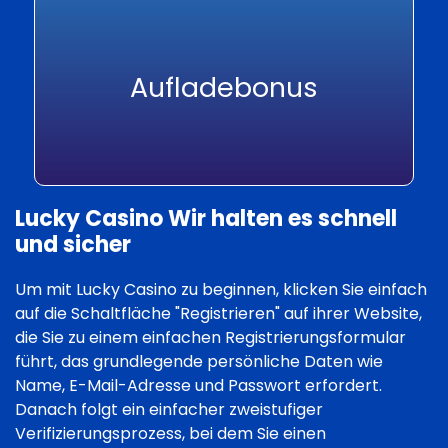
Aufladebonus
Lucky Casino Wir halten es schnell
und sicher
Um mit Lucky Casino zu beginnen, klicken Sie einfach
auf die Schaltfläche "Registrieren" auf ihrer Website,
die Sie zu einem einfachen Registrierungsformular
führt, das grundlegende persönliche Daten wie
Name, E-Mail-Adresse und Passwort erfordert.
Danach folgt ein einfacher zweistufiger
Verifizierungsprozess, bei dem Sie einen