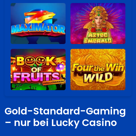
Gold-Standard-Gaming
– nur bei Lucky Casino