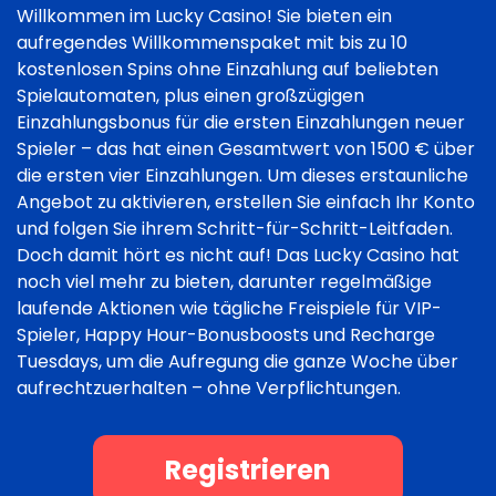
Willkommen im Lucky Casino! Sie bieten ein
aufregendes Willkommenspaket mit bis zu 10
kostenlosen Spins ohne Einzahlung auf beliebten
Spielautomaten, plus einen großzügigen
Einzahlungsbonus für die ersten Einzahlungen neuer
Spieler – das hat einen Gesamtwert von 1500 € über
die ersten vier Einzahlungen. Um dieses erstaunliche
Angebot zu aktivieren, erstellen Sie einfach Ihr Konto
und folgen Sie ihrem Schritt-für-Schritt-Leitfaden.
Doch damit hört es nicht auf! Das Lucky Casino hat
noch viel mehr zu bieten, darunter regelmäßige
laufende Aktionen wie tägliche Freispiele für VIP-
Spieler, Happy Hour-Bonusboosts und Recharge
Tuesdays, um die Aufregung die ganze Woche über
aufrechtzuerhalten – ohne Verpflichtungen.
Registrieren