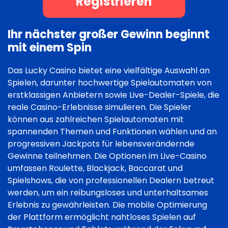
Registrieren
Ihr nächster großer Gewinn beginnt
mit einem Spin
Das Lucky Casino bietet eine vielfältige Auswahl an
Spielen, darunter hochwertige Spielautomaten von
erstklassigen Anbietern sowie Live-Dealer-Spiele, die
reale Casino-Erlebnisse simulieren. Die Spieler
können aus zahlreichen Spielautomaten mit
spannenden Themen und Funktionen wählen und an
progressiven Jackpots für lebensverändernde
Gewinne teilnehmen. Die Optionen im Live-Casino
umfassen Roulette, Blackjack, Baccarat und
Spielshows, die von professionellen Dealern betreut
werden, um ein reibungsloses und unterhaltsames
Erlebnis zu gewährleisten. Die mobile Optimierung
der Plattform ermöglicht nahtloses Spielen auf